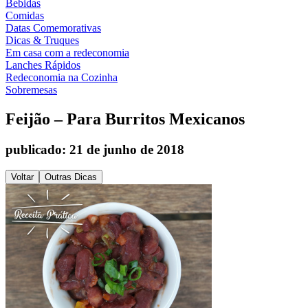
Bebidas
Comidas
Datas Comemorativas
Dicas & Truques
Em casa com a redeconomia
Lanches Rápidos
Redeconomia na Cozinha
Sobremesas
Feijão – Para Burritos Mexicanos
publicado: 21 de junho de 2018
Voltar
Outras Dicas