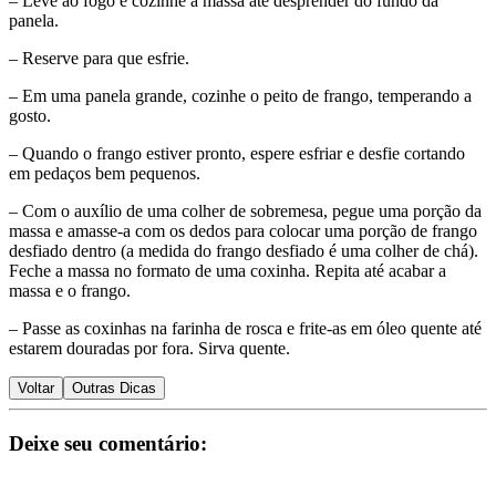
– Leve ao fogo e cozinhe a massa até desprender do fundo da
panela.
– Reserve para que esfrie.
– Em uma panela grande, cozinhe o peito de frango, temperando a
gosto.
– Quando o frango estiver pronto, espere esfriar e desfie cortando
em pedaços bem pequenos.
– Com o auxílio de uma colher de sobremesa, pegue uma porção da
massa e amasse-a com os dedos para colocar uma porção de frango
desfiado dentro (a medida do frango desfiado é uma colher de chá).
Feche a massa no formato de uma coxinha. Repita até acabar a
massa e o frango.
– Passe as coxinhas na farinha de rosca e frite-as em óleo quente até
estarem douradas por fora. Sirva quente.
Voltar
Outras Dicas
Deixe seu comentário: